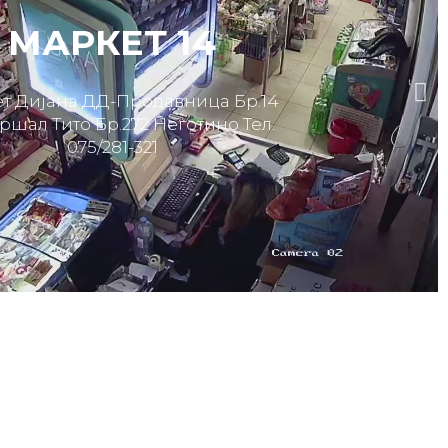
МАРКЕТ 14
т Дијана ДД-Продавница Бр.14
ршал Тито Бр.272 Неготино Тел.
075/281-321